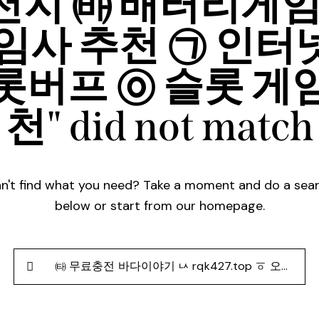
지 ㈓ 배터리게임
임사 추천 ㉠ 인
롯버프 ㉧ 슬롯 게
천" did not match
n't find what you need? Take a moment and do a sea
below or start from
our homepage
.