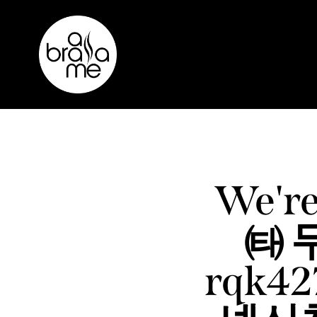
HOME
M
We're
㈙ 
rqk4