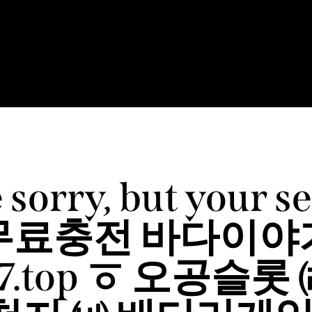
ENÚS
EVENTOS
REGALA
BLOG
CONTACTO
RESERVAR
 sorry, but your se
무료충전 바다이야
27.top ㆆ 오공슬롯