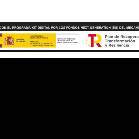
arios
Información
unes a Domingo de 12:00h
Aviso legal
:00h
Política de privacidad
ías al año
Política de cookies