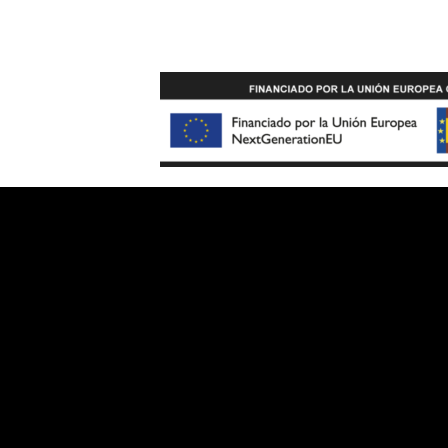
Contacto
Hor
Gran Via de les Corts
De L
Catalanes, 373 – 385, 08015
a 24
Barcelona
365 D