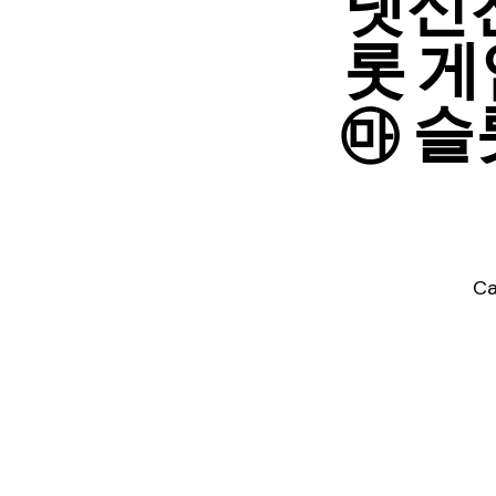
넷신천
롯 게
㉲ 슬
Ca