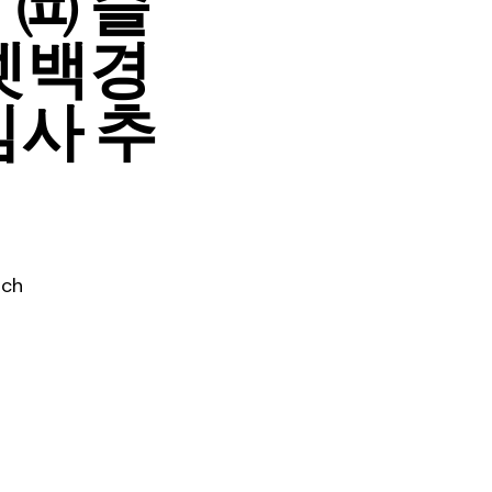
 ㈌ 슬
터넷백경
임사 추
rch